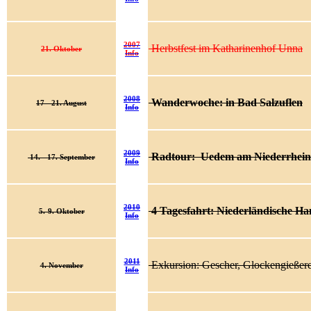
2007
Herbstfest im Katharinenhof Unna
21. Oktober
Info
2008
Wanderwoche: in Bad Salzuflen
17 - 21. August
Info
2009
Radtour: Uedem am Niederrhein
14. - 17. September
Info
2010
4 Tagesfahrt: Niederländische Ha
5.-9.
Oktober
Info
2011
Exkursion: Gescher, Glockengieße
4. November
Info