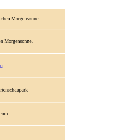
lichen Morgensonne.
hen Morgensonne.
um
artenschaupark
seum