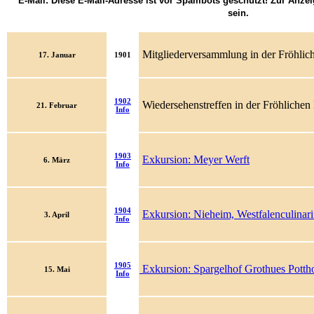
E-Mail:
Diese E-Mail-Adresse ist vor Spambots geschützt! Zur Anzei
sein.
Mitgliederversammlung in der Fröhli
17. Januar
1901
1902
Wiedersehenstreffen in der Fröhliche
21. Februar
Info
1903
Exkursion: Meyer Werft
6. März
Info
1904
Exkursion: Nieheim, Westfalenculinar
3. April
Info
1905
Exkursion: Spargelhof Grothues Potth
15. Mai
Info