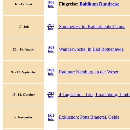
1906
Flugreise:
Baltikum Rundreise
6. - 15. Juni
Info
1907
Sommerfest im Katharinenhof Unna
17. Juli
Info
1908
Wanderwoche: In Bad Rothenfelde
12. - 16. August
Info
1909
Radtour: Nienburg an der Weser
9. - 12. September
Info
1910
4 Tagesfahrt: Trier, Luxemburg, Limb
15.-18.
Oktober
Info
1911
Exkursion: Potts Brauerei, Oelde
6. November
Info